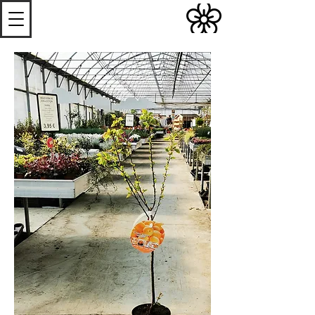
S
Les
erres de
S
teenwerck