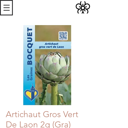
S
Les
erres de
S
teenwerck
Artichaut Gros Vert
De Laon 2g (Gra)