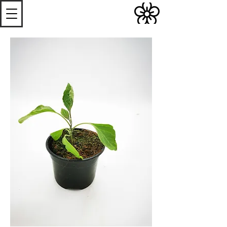
S
Les
erres de
S
teenwerck