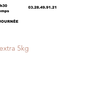
8h30
03.28.49.91.21
temps
 JOURNÊE
extra 5kg