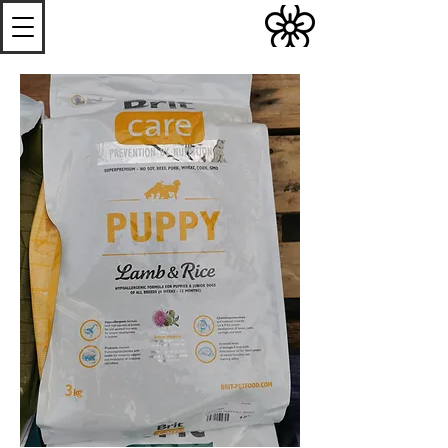
S
Les
erres de
S
teenwerck