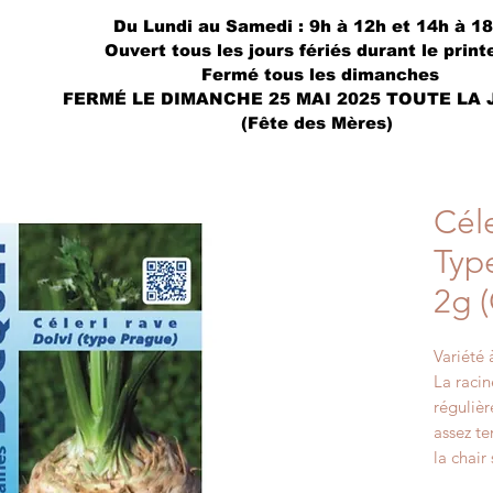
Du Lundi au Samedi : 9h à 12h et 14h à 1
Ouvert tous les jours fériés durant le prin
Fermé tous les dimanches
FERMÉ LE DIMANCHE 25 MAI 2025 TOUTE LA
(Fête des Mères)
Céle
Typ
2g (
Variété 
La racin
régulièr
assez te
la chair
variété