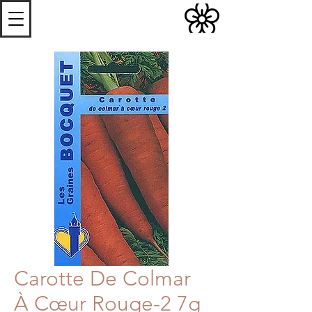
S
Les
erres de
S
teenwerck
Carotte De Colmar
À Cœur Rouge-2 7g