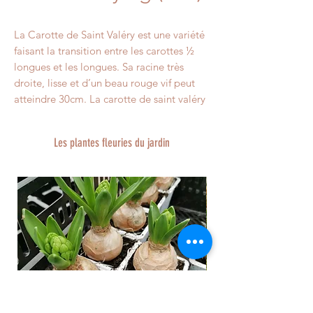
La Carotte de Saint Valéry est une variété
faisant la transition entre les carottes ½
longues et les longues. Sa racine très
droite, lisse et d’un beau rouge vif peut
atteindre 30cm. La carotte de saint valéry
est très appréciée car elle est productive
et à une belle forme régulière, avec une
Les plantes fleuries du jardin
chair tendre, douce et épaisse.
Semence reproductible. Issue de culture
conventionnelle. Non Traitée après
récolte. Les graines sont non hybrides.