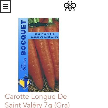
S
Les
erres de
S
teenwerck
Carotte Longue De
Saint Valéry 7g (Gra)