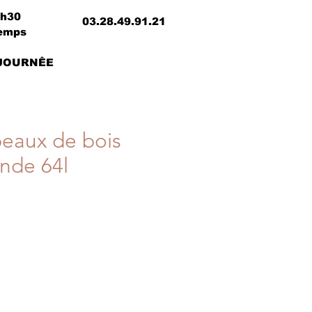
8h30
03.28.49.91.21
temps
 JOURNÊE
eaux de bois
ande 64l