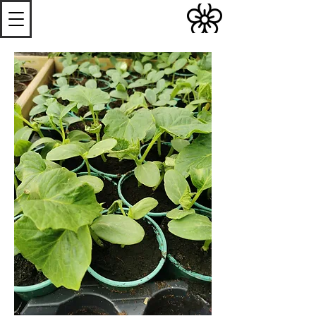
S
Les
erres de
S
teenwerck