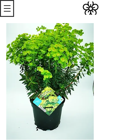
S
Les
erres de
S
teenwerck