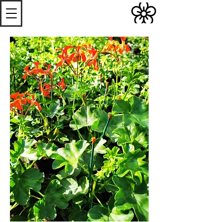
S
Les
erres de
S
teenwerck