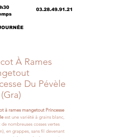
8h30
03.28.49.91.21
temps
 JOURNÊE
icot À Rames
getout
ncesse Du Pévèle
 (Gra)
ot à rames mangetout Princesse
le
est une variété à grains blanc,
 de nombreuses cosses vertes
), en grappes, sans fil devenant