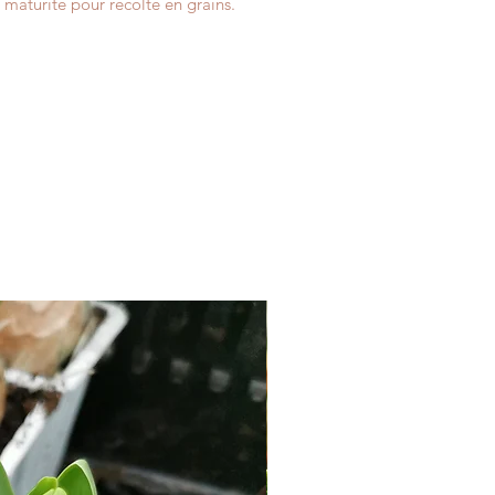
 maturité pour récolte en grains.
riété est à cultiver sur des rames
viron. Elle est
nt productive et assez précoce.