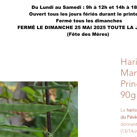
Du Lundi au Samedi : 9h à 12h et 14h à 1
Ouvert tous les jours fériés durant le prin
Fermé tous les dimanches
FERMÉ LE DIMANCHE 25 MAI 2025 TOUTE LA
(Fête des Mères)
Har
Man
Pri
90g
Le
haric
du Pévè
donnant
(13/14cm