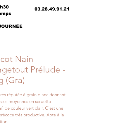
8h30
03.28.49.91.21
temps
 JOURNÊE
icot Nain
getout Prélude -
g (Gra)
très réputée à grain blanc donnant
sses moyennes en serpette
) de couleur vert clair. C’est une
précoce très productive. Apte à la
tion.