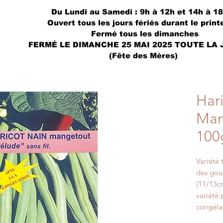
Du Lundi au Samedi : 9h à 12h et 14h à 1
Ouvert tous les jours fériés durant le prin
Fermé tous les dimanches
FERMÉ LE DIMANCHE 25 MAI 2025 TOUTE LA
(Fête des Mères)
Har
Man
100
Variété 
des gou
(11/13cm
variété 
congéla