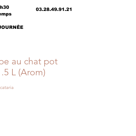
8h30
03.28.49.91.21
temps
 JOURNÊE
be au chat pot
1.5 L (Arom)
cataria