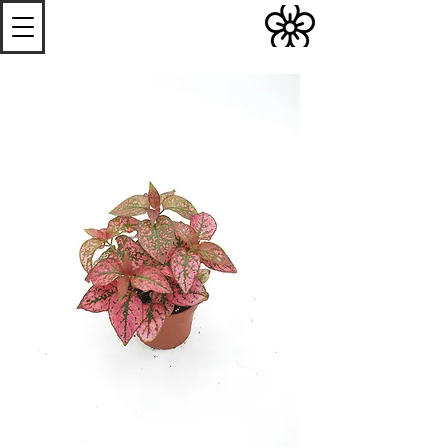
S
Les
erres de
S
teenwerck