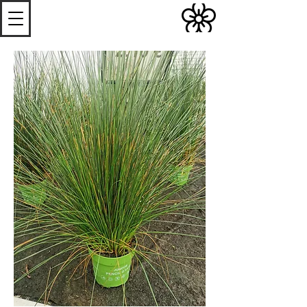
S
Les
erres de
S
teenwerck