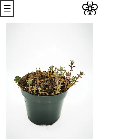
S
Les
erres de
S
teenwerck