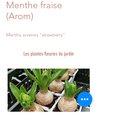
Menthe fraise
(Arom)
Mentha arvensis "strawberry" 
Les plantes fleuries du jardin