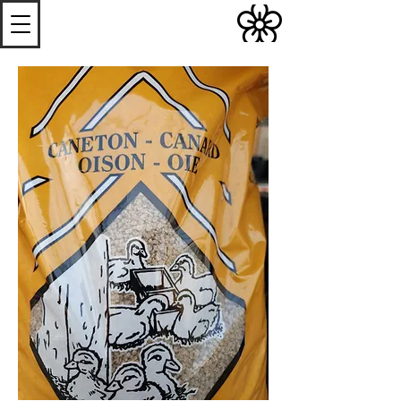
S
Les
erres de
S
teenwerck