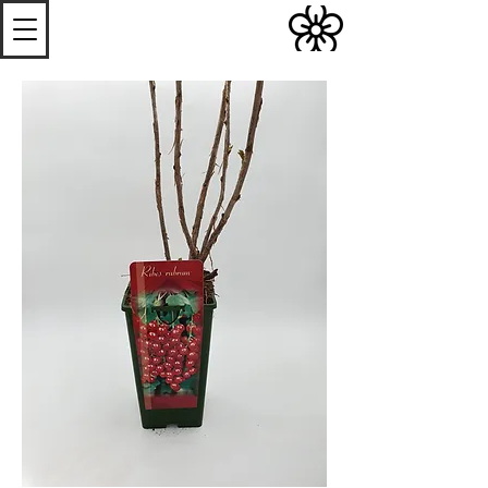
S
Les
erres de
S
teenwerck