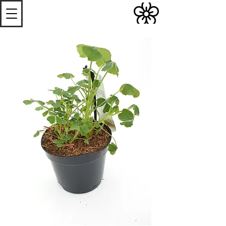
S
Les
erres de
S
teenwerck