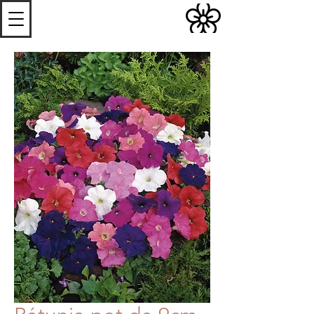
S
Les
erres de
S
teenwerck