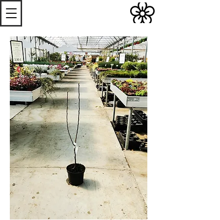
S
Les
erres de
S
teenwerck