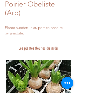
Poirier Obeliste
(Arb)
Plante autofertile au port colonnaire-
pyramidale.
Les plantes fleuries du jardin