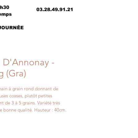
8h30
03.28.49.91.21
temps
 JOURNÊE
s D'Annonay -
g (Gra)
nain à grain rond donnant de
ses cosses, plutôt petites
t de 3 à 5 grains. Variété très
e bonne qualité. Hauteur : 40cm.