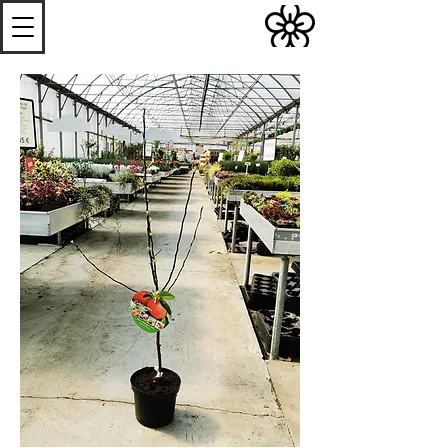
S
Les
erres de
S
teenwerck