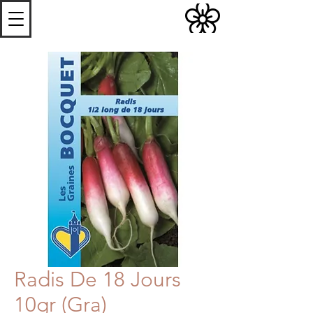
S
Les
erres de
S
teenwerck
Radis De 18 Jours
10gr (Gra)