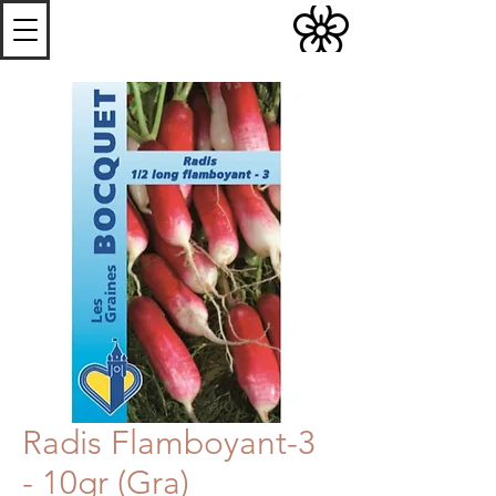
S
Les
erres de
S
teenwerck
Radis Flamboyant-3
- 10gr (Gra)