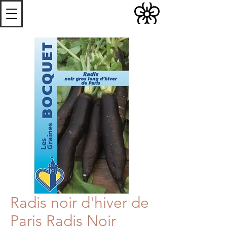
S
Les
erres de
S
teenwerck
Radis noir d'hiver de
Paris Radis Noir