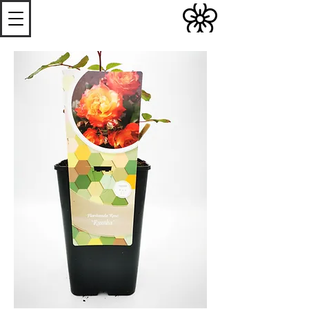
S
Les
erres de
S
teenwerck