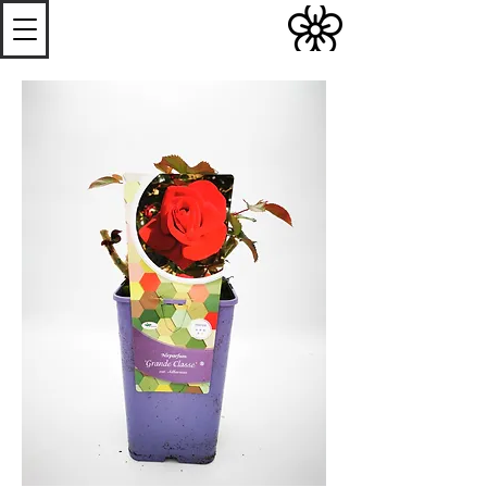
S
Les
erres de
S
teenwerck