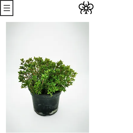
S
Les
erres de
S
teenwerck