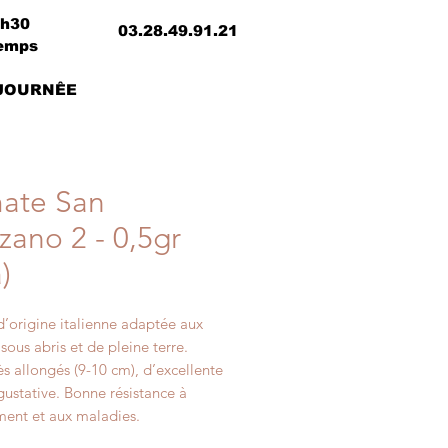
8h30
03.28.49.91.21
temps
 JOURNÊE
ate San
zano 2 - 0,5gr
)
d’origine italienne adaptée aux
 sous abris et de pleine terre.
rès allongés (9-10 cm), d’excellente
gustative. Bonne résistance à
ment et aux maladies.