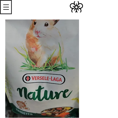
S
Les
erres de
S
teenwerck