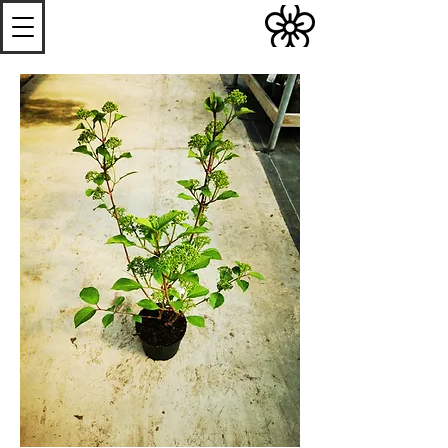
S
Les
erres de
S
teenwerck