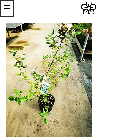
S
Les
erres de
S
teenwerck