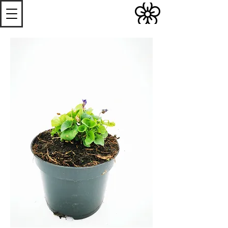
S
Les
erres de
S
teenwerck